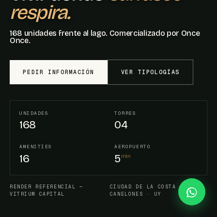
respira.
168 unidades frente al lago. Comercializado por Once
Once.
PEDIR INFORMACIÓN
VER TIPOLOGÍAS
UNIDADES
TORRES
168
04
AMENITIES
AEROPUERTO
16
5
min
RENDER REFERENCIAL —
CIUDAD DE LA COSTA ·
VITRIUM CAPITAL
CANELONES · UY